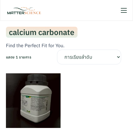
Home
calcium carbonate
Shop
Promotion
Find the Perfect Fit for You.
About
แสดง 1 รายการ
Sign In / Sign Up