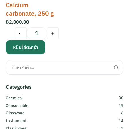
Calcium
carbonate, 250 g
฿
2,000.00
-
+
หยิบใส่ตะกร้า
Categories
Chemical
30
Consumable
19
Glassware
6
Instrument
14
Plasticware
12