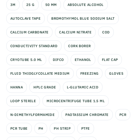
3M
25 G
50 MM
ABSOLUTE ALCOHOL
AUTOCLAVE TAPE
BROMOTHYMOL BLUE SODIUM SALT
CALCIUM CARBONATE
CALCIUM NITRATE
COD
CONDUCTIVITY STANDARD
CORK BORER
CRYOTUBE 5.0 ML
DIFCO
ETHANOL
FLAT CAP
FLUID THIOGLYCOLLATE MEDIUM
FREEZING
GLOVES
HANNA
HPLC GRADE
L-GLUTAMIC ACID
LOOP STERILE
MICROCENTRIFUGE TUBE 1.5 ML
N-DIMETHYLFORMAMIDE
PAOTASSIUM CHROMATE
PCR
PCR TUBE
PH
PH STRIP
PTFE