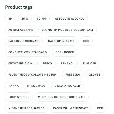
Product tags
3M
25 G
50 MM
ABSOLUTE ALCOHOL
AUTOCLAVE TAPE
BROMOTHYMOL BLUE SODIUM SALT
CALCIUM CARBONATE
CALCIUM NITRATE
COD
CONDUCTIVITY STANDARD
CORK BORER
CRYOTUBE 5.0 ML
DIFCO
ETHANOL
FLAT CAP
FLUID THIOGLYCOLLATE MEDIUM
FREEZING
GLOVES
HANNA
HPLC GRADE
L-GLUTAMIC ACID
LOOP STERILE
MICROCENTRIFUGE TUBE 1.5 ML
N-DIMETHYLFORMAMIDE
PAOTASSIUM CHROMATE
PCR