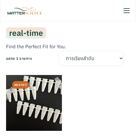
Home
real-time
Shop
Promotion
Find the Perfect Fit for You.
About
แสดง 1 รายการ
Sign In / Sign Up
ลดราคา!