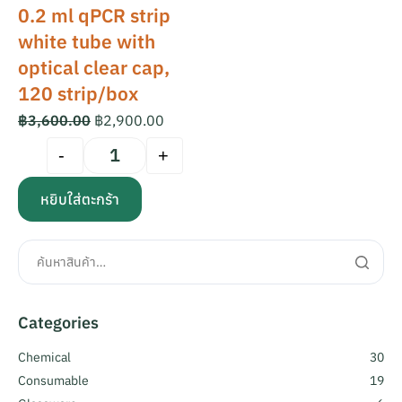
0.2 ml qPCR strip
white tube with
optical clear cap,
120 strip/box
฿
3,600.00
฿
2,900.00
-
+
หยิบใส่ตะกร้า
Categories
Chemical
30
Consumable
19